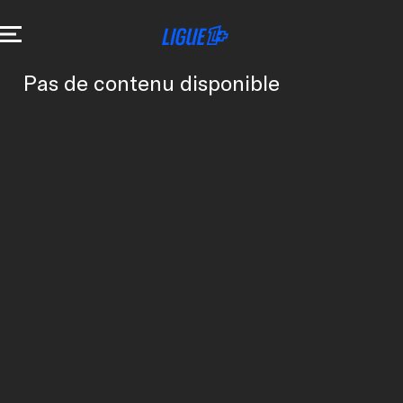
LIGUE 1+ - LIGUE 1+
M
Pas de contenu disponible
A
L
H
E
U
R
E
U
S
E
M
E
N
T
,