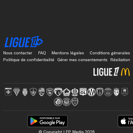
S
E
Z
U
N
V
P
Nous contacter
FAQ
Mentions légales
Conditions génerales
N
Politique de confidentialité
Gérer mes consentements
Résiliation
.
DÉCONNEXION
© Copyright LFP Media 2026